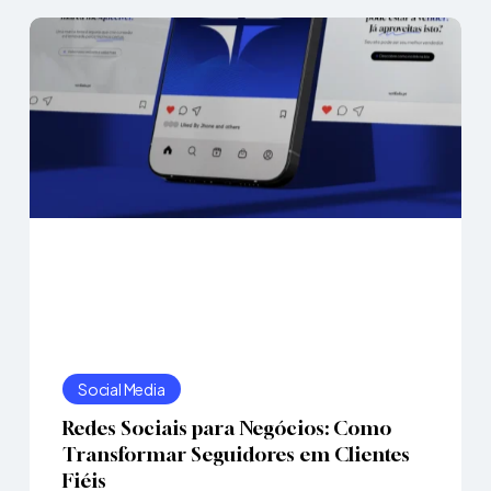
uidores
entes
is
atbots
Redes
eligentes:
Sociais
Social Media
mize
para
Redes Sociais para Negócios: Como
Negócios:
Transformar Seguidores em Clientes
Como
endimento
Fiéis
Transformar