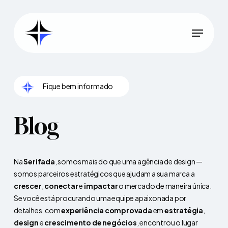
Skip
to
Menu
main
Close
content
Menu
Fique bem informado
Blog
Na
Serifada
, somos mais do que uma agência de design —
somos parceiros estratégicos que ajudam a sua marca a
crescer
,
conectar
e
impactar
o mercado de maneira única.
Se você está procurando uma equipe apaixonada por
detalhes, com
experiência comprovada
em
estratégia
,
design
e
crescimento de negócios
, encontrou o lugar