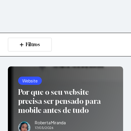
cisa
nsado
a
bile
Filtros
es
do
Por
que
Website
o
Por que o seu website
seu
website
precisa ser pensado para
precisa
mobile antes de tudo
ser
pensado
Roberta Miranda
para
17/03/2026