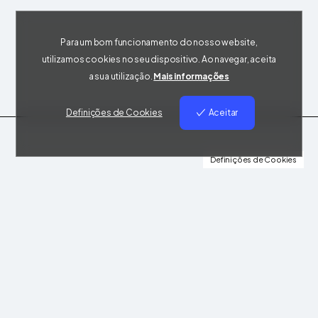
Para um bom funcionamento do nosso website,
utilizamos cookies no seu dispositivo. Ao navegar, aceita
a sua utilização.
Mais informações
Definições de Cookies
Aceitar
Definições de Cookies
Estamos disponíveis
Pronto
para
transformar
sua
marca?
Se você está pronto para levar sua marca ao
próximo nível, a Serifada é a parceira