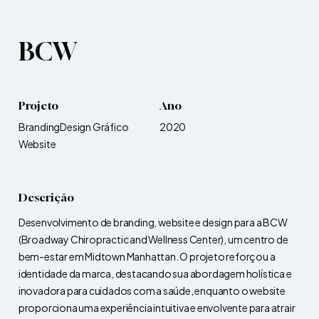
BCW
Projeto
Ano
Branding
Design Gráfico
2020
Website
Descrição
Desenvolvimento de branding, website e design para a BCW
(Broadway Chiropractic and Wellness Center), um centro de
bem-estar em Midtown Manhattan. O projeto reforçou a
identidade da marca, destacando sua abordagem holística e
inovadora para cuidados com a saúde, enquanto o website
proporciona uma experiência intuitiva e envolvente para atrair